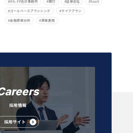
IFA、FP会計事務所
銀行
証券会社
SaaS
ゴールベースプランニング
ライフプラン
金融資産分析
資産運用
Careers
採用情報
採用サイト