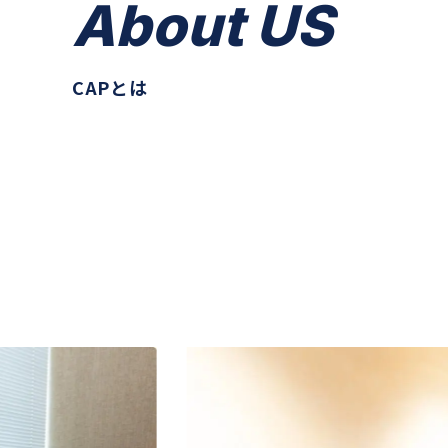
About US
CAPとは