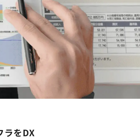
。
フラをDX