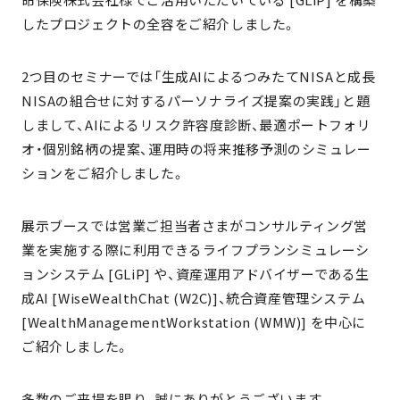
命保険株式会社様でご活用いただいている [GLiP] を構築
したプロジェクトの全容をご紹介しました。
2つ目のセミナーでは「生成AIによるつみたてNISAと成長
NISAの組合せに対するパーソナライズ提案の実践」と題
しまして、AIによるリスク許容度診断、最適ポートフォリ
オ・個別銘柄の提案、運用時の将来推移予測のシミュレー
ションをご紹介しました。
展示ブースでは営業ご担当者さまがコンサルティング営
業を実施する際に利用できるライフプランシミュレーシ
ョンシステム [GLiP] や、資産運用アドバイザーである生
成AI [WiseWealthChat (W2C)]、統合資産管理システム
[WealthManagementWorkstation (WMW)] を中心に
ご紹介しました。
多数のご来場を賜り、誠にありがとうございます。